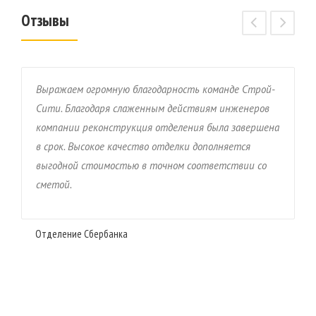
Отзывы
Выражаем огромную благодарность команде Строй-
С
Сити. Благодаря слаженным действиям инженеров
п
компании реконструкция отделения была завершена
н
в срок. Высокое качество отделки дополняется
З
,
выгодной стоимостью в точном соответствии со
с
сметой.
в
к
п
Отделение Сбербанка
о
П